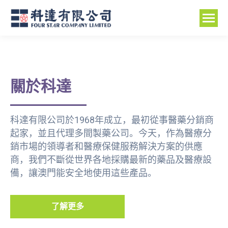
關於科達
科達有限公司於1968年成立，最初從事醫藥分銷商
起家，並且代理多間製藥公司。今天，作為醫療分
銷市場的領導者和醫療保健服務解決方案的供應
商，我們不斷從世界各地採購最新的藥品及醫療設
備，讓澳門能安全地使用這些產品。
了解更多