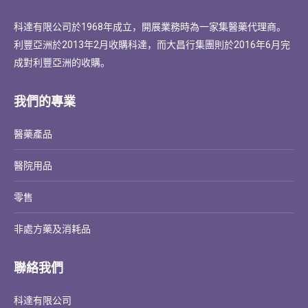
科達有限公司於1968年成立，開展業務時為一家集醫藥代理商。
利豐亞洲於2013年2月收購科達，而大昌行集團則於2016年6月完
成對利豐亞洲的收購。
我們的專業
醫藥產品
醫院用品
零售
非處方藥及消耗品
聯絡我們
科達有限公司